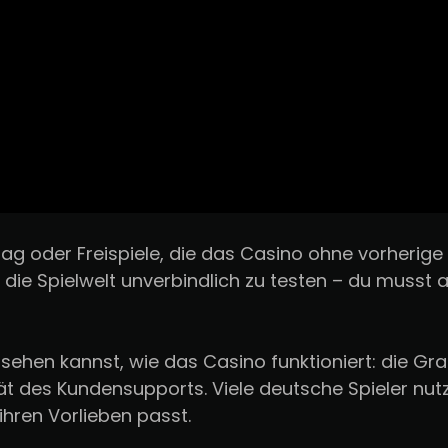
rag oder Freispiele, die das Casino ohne vorherige
die Spielwelt unverbindlich zu testen – du musst al
 sehen kannst, wie das Casino funktioniert: die Graf
t des Kundensupports. Viele deutsche Spieler nutz
ihren Vorlieben passt.