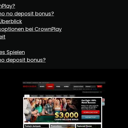
nPlay?
no no deposit bonus?
Überblick
optionen bei CrownPlay
eit
es Spielen
 no deposit bonus?