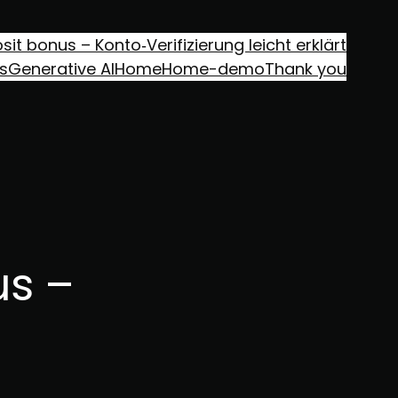
t bonus – Konto‑Verifizierung leicht erklärt
s
Generative AI
Home
Home-demo
Thank you
us –