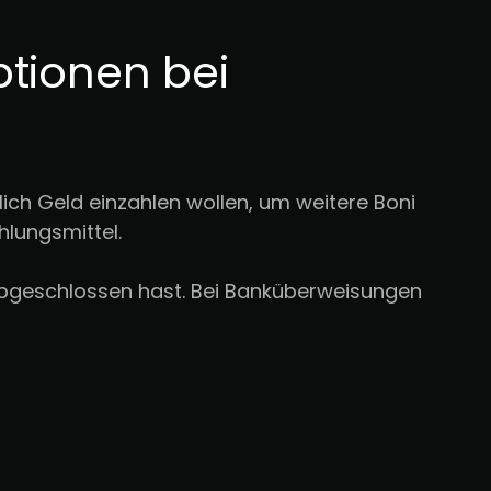
tionen bei
ich Geld einzahlen wollen, um weitere Boni
hlungsmittel.
 abgeschlossen hast. Bei Banküberweisungen