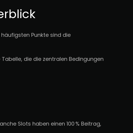
rblick
 häufigsten Punkte sind die
 Tabelle, die die zentralen Bedingungen
nche Slots haben einen 100 % Beitrag,